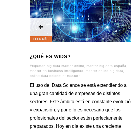
+
LEER MÁS
¿QUÉ ES WIDS?
Etiquetas
big data master online
,
master big data españa
,
master en business intelligence
,
master online big data
,
online data scienctist masters
El uso del Data Science se está extendiendo a
una gran cantidad de empresas de distintos
sectores. Este ámbito está en constante evoluci
y expansión, y por ello es necesario que los
profesionales del sector estén perfectamente
preparados. Hoy en día existe una creciente