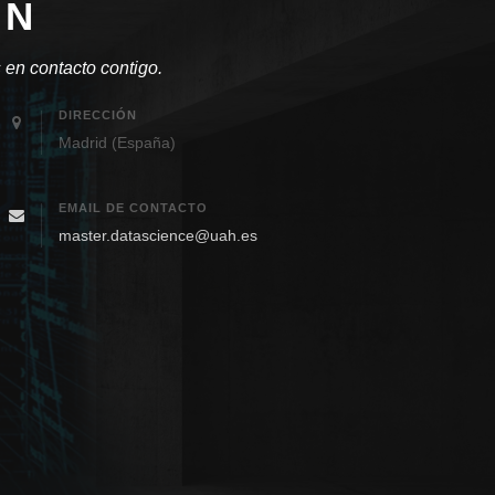
ÓN
 en contacto contigo.
DIRECCIÓN
Madrid (España)
EMAIL DE CONTACTO
master.datascience@uah.es