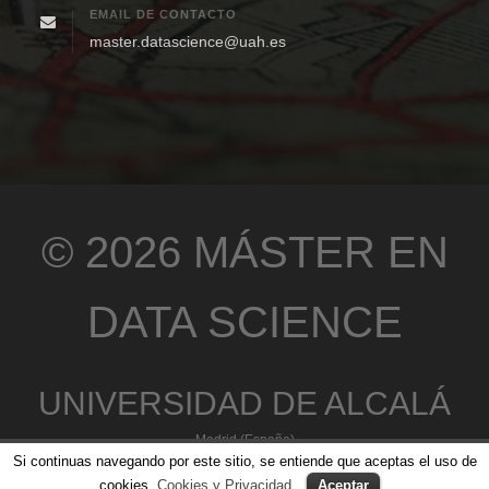
EMAIL DE CONTACTO
master.datascience@uah.es
© 2026 MÁSTER EN
DATA SCIENCE
UNIVERSIDAD DE ALCALÁ
Madrid (España)
Si continuas navegando por este sitio, se entiende que aceptas el uso de
cookies.
Cookies y Privacidad
Aceptar