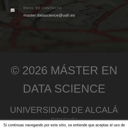
EMAIL DE CONTACTO
master.datascience@uah.es
© 2026 MÁSTER EN
DATA SCIENCE
UNIVERSIDAD DE ALCALÁ
Madrid (España)
Si continuas navegando por este sitio, se entiende que aceptas el uso de